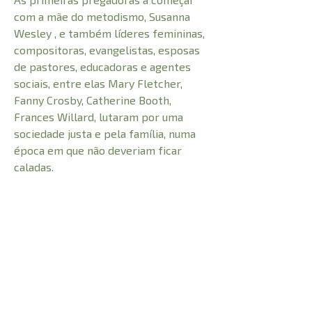
com a mãe do metodismo, Susanna
Wesley , e também líderes femininas,
compositoras, evangelistas, esposas
de pastores, educadoras e agentes
sociais, entre elas Mary Fletcher,
Fanny Crosby, Catherine Booth,
Frances Willard, lutaram por uma
sociedade justa e pela família, numa
época em que não deveriam ficar
caladas.
Vozes Femininas nos Avivamentos é
mais um volume da série Vozes
Femininas, pioneira no Brasil, sobre
mulheres que transtornaram o mundo.