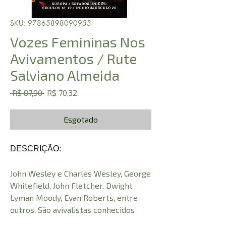
SKU: 97865898090955
Vozes Femininas Nos
Avivamentos / Rute
Salviano Almeida
Preço
Preço
 R$ 87,90 
R$ 70,32
normal
promocional
Esgotado
DESCRIÇÃO:
John Wesley e Charles Wesley, George
Whitefield, John Fletcher, Dwight
Lyman Moody, Evan Roberts, entre
outros. São avivalistas conhecidos