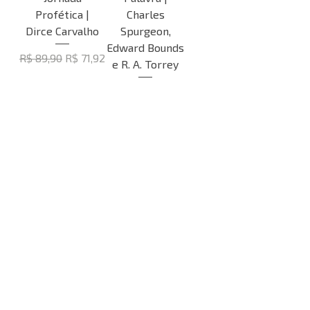
Profética |
Charles
Dirce Carvalho
Spurgeon,
Edward Bounds
Preço normal
Preço promocional
R$ 89,90
R$ 71,92
e R. A. Torrey
Esgotado
Um Mês Sem
Frutificar -
Errar | Deive
Jeisiane
Leonardo
Giacomossi de
Oliveira
Preço normal
Preço promocional
R$ 79,90
R$ 63,92
Preço normal
Preço promocional
R$ 89,90
R$ 71,92