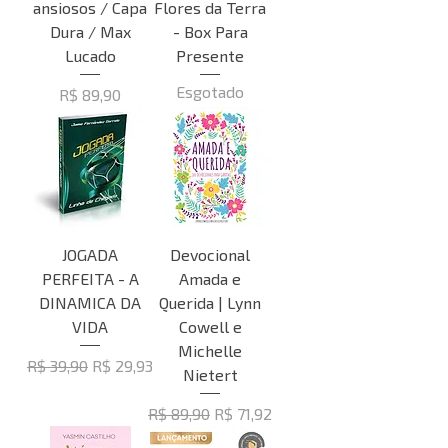
ansiosos / Capa
Flores da Terra
Dura / Max
- Box Para
Lucado
Presente
Esgotado
Preço
R$ 89,90
JOGADA
Devocional
PERFEITA - A
Amada e
DINAMICA DA
Querida | Lynn
VIDA
Cowell e
Michelle
Preço normal
Preço promocional
R$ 39,90
R$ 29,93
Nietert
Preço normal
Preço promocional
R$ 89,90
R$ 71,92