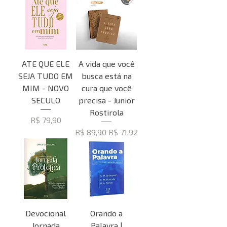
ATE QUE ELE
A vida que você
SEJA TUDO EM
busca está na
MIM - NOVO
cura que você
SECULO
precisa - Junior
Rostirola
Preço
R$ 79,90
Preço normal
Preço promocional
R$ 89,90
R$ 71,92
Devocional
Orando a
Jornada
Palavra |