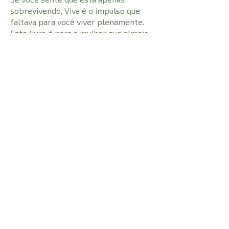
sobrevivendo, Viva é o impulso que
faltava para você viver plenamente.
Este livro é para a mulher que almeja
mais de Deus e crê em um novo
tempo. Prepare-se para ser inspirada,
curada e ativada a cumprir o
propósito que o Céu traçou para você.
CARACTERÍSTICAS:
192 pgs
Número de Páginas
9786555847604
I.S.B.N
21,4 cm
Comprimento
0,335 kg
Peso
15,7 cm
Largura