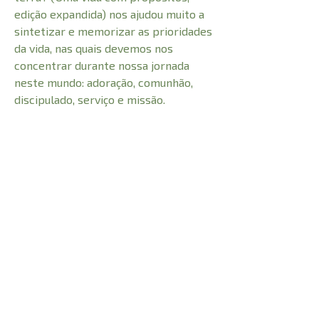
edição expandida) nos ajudou muito a
sintetizar e memorizar as prioridades
da vida, nas quais devemos nos
concentrar durante nossa jornada
neste mundo: adoração, comunhão,
discipulado, serviço e missão.
Concentre nestes propósitos sua vida,
e sua congregação florescerá e
frutificará mais e mais”. Jeremias
Pereira (Pastor sênior da Oitava Igreja
Presbiteriana de Belo Horizonte, MG).
CARACTERÍSTICAS:
Número de Páginas
400