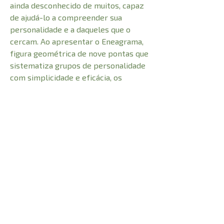
ainda desconhecido de muitos, capaz
de ajudá-lo a compreender sua
personalidade e a daqueles que o
cercam. Ao apresentar o Eneagrama,
figura geométrica de nove pontas que
sistematiza grupos de personalidade
com simplicidade e eficácia, os
autores descortinam o início de uma
jornada de autodescoberta de
benefícios extraordinários, de
compaixão pelos outros e de amor
por Deus.
CARACTERÍSTICAS:
Número de Páginas
272
Comprimento
21 cm
Peso
0,480 kg