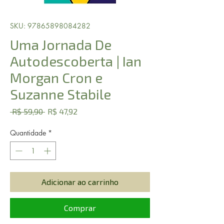
SKU: 97865898084282
Uma Jornada De
Autodescoberta | Ian
Morgan Cron e
Suzanne Stabile
Preço
Preço
 R$ 59,90 
R$ 47,92
normal
promocional
Quantidade
*
Adicionar ao carrinho
Comprar