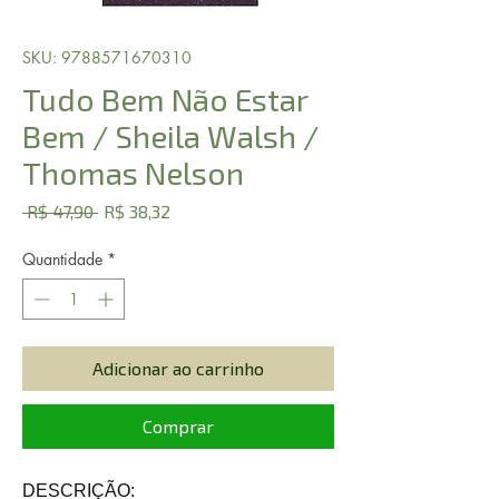
SKU: 9788571670310
Tudo Bem Não Estar
Bem / Sheila Walsh /
Thomas Nelson
Preço
Preço
 R$ 47,90 
R$ 38,32
normal
promocional
Quantidade
*
Adicionar ao carrinho
Comprar
DESCRIÇÃO: