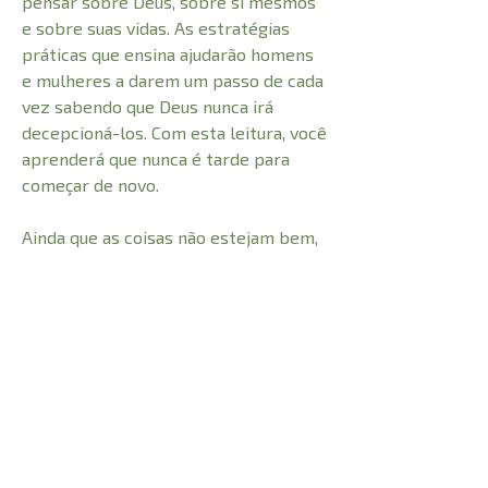
pensar sobre Deus, sobre si mesmos
e sobre suas vidas. As estratégias
práticas que ensina ajudarão homens
e mulheres a darem um passo de cada
vez sabendo que Deus nunca irá
decepcioná-los. Com esta leitura, você
aprenderá que nunca é tarde para
começar de novo.
Ainda que as coisas não estejam bem,
Deus sempre está perto e disposto a
nos encontrar em nossos lugares
mais profundos de fraqueza e mágoa,
para curar nossas feridas e nos
proporcionar um novo recomeço.
CARACTERÍSTICAS: