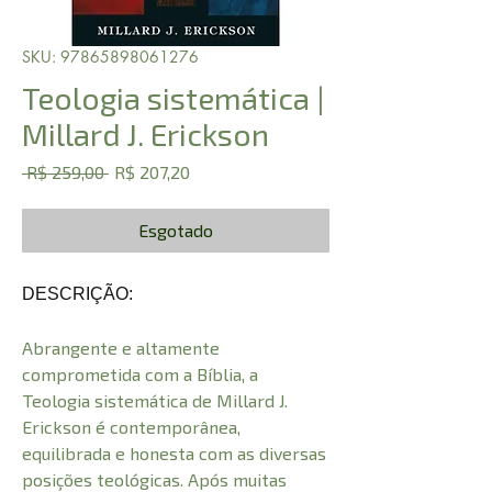
SKU: 97865898061276
Teologia sistemática |
Millard J. Erickson
Preço
Preço
 R$ 259,00 
R$ 207,20
normal
promocional
Esgotado
DESCRIÇÃO:
Abrangente e altamente
comprometida com a Bíblia, a
Teologia sistemática de Millard J.
Erickson é contemporânea,
equilibrada e honesta com as diversas
posições teológicas. Após muitas