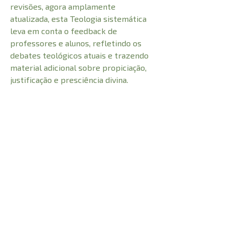
revisões, agora amplamente
atualizada, esta Teologia sistemática
leva em conta o feedback de
professores e alunos, refletindo os
debates teológicos atuais e trazendo
material adicional sobre propiciação,
justificação e presciência divina.
CARACTERÍSTICAS:
Número de Páginas
1230
Profundidade
5,5 cm
1,600 kg
Peso
Altura
23,5 cm
Largura
16 cm