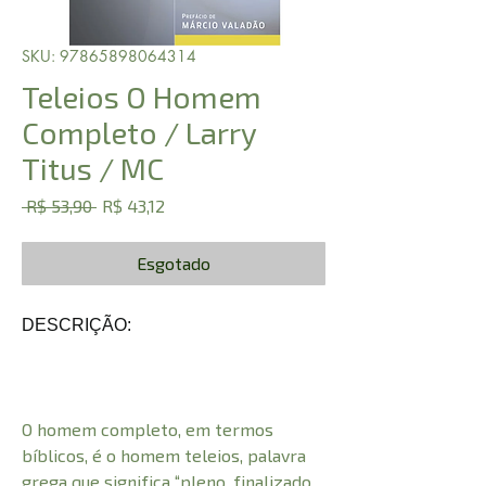
SKU: 97865898064314
Teleios O Homem
Completo / Larry
Titus / MC
Preço
Preço
 R$ 53,90 
R$ 43,12
normal
promocional
Esgotado
DESCRIÇÃO:
O homem completo, em termos
bíblicos, é o homem teleios, palavra
grega que significa “pleno, finalizado,