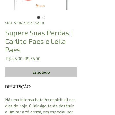
SKU: 9786586516418
Supere Suas Perdas |
Carlito Paes e Leila
Paes
Preço
Preço
 R$ 45,00 
R$ 36,00
normal
promocional
Esgotado
DESCRIÇÃO:
Há uma intensa batalha espiritual nos
dias de hoje. O Inimigo tenta destruir
e limitar a fé cristã, em especial por