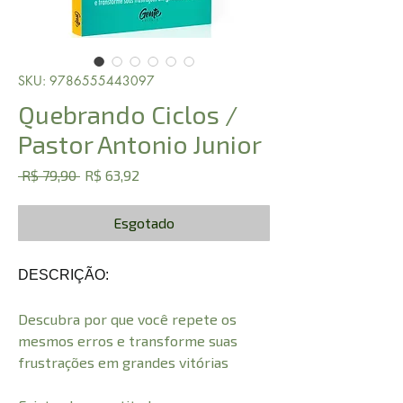
SKU: 9786555443097
Quebrando Ciclos /
Pastor Antonio Junior
Preço
Preço
 R$ 79,90 
R$ 63,92
normal
promocional
Esgotado
DESCRIÇÃO:
Descubra por que você repete os
mesmos erros e transforme suas
frustrações em grandes vitórias