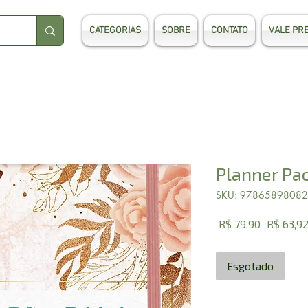
CATEGORIAS
SOBRE
CONTATO
VALE PR
Planner Pao
SKU: 9786589808
Preço
 R$ 79,90 
R$ 63,9
normal
Esgotado