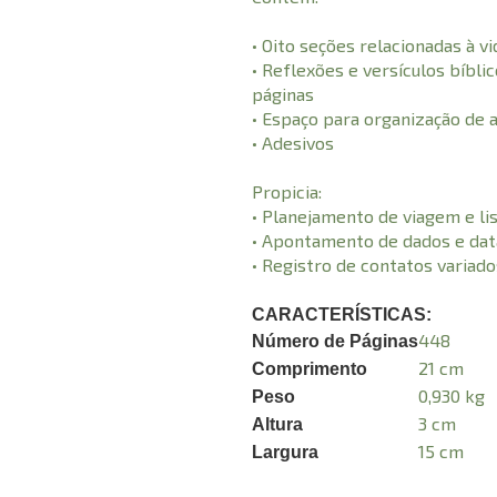
• Oito seções relacionadas à v
• Reflexões e versículos bíbli
páginas
• Espaço para organização de 
• Adesivos
Propicia:
• Planejamento de viagem e l
• Apontamento de dados e da
• Registro de contatos variados
CARACTERÍSTICAS:
448
Número de Páginas
21 cm
Comprimento
0,930 kg
Peso
3 cm
Altura
15 cm
Largura