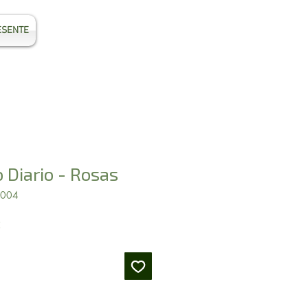
ESENTE
Entrar
 Diario - Rosas
2004
Preço
2
promocional