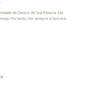
.
elidade de Deus e de Sua Palavra. Ela
eseja. Portanto, Ele sempre a honrará.
kg
© 2021 Todos os direitos reservados à