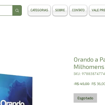
CATEGORIAS
SOBRE
CONTATO
VALE PR
Orando a Pa
Milhomens
SKU: 9788587477
Preço
 R$ 45,00 
R$ 36,0
normal
Esgotado