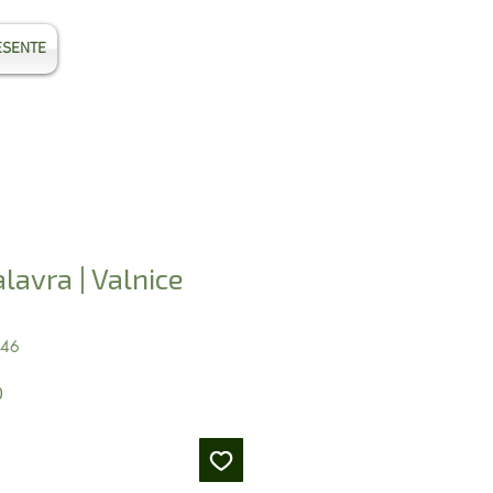
ESENTE
Entrar
lavra | Valnice
446
Preço
0
promocional