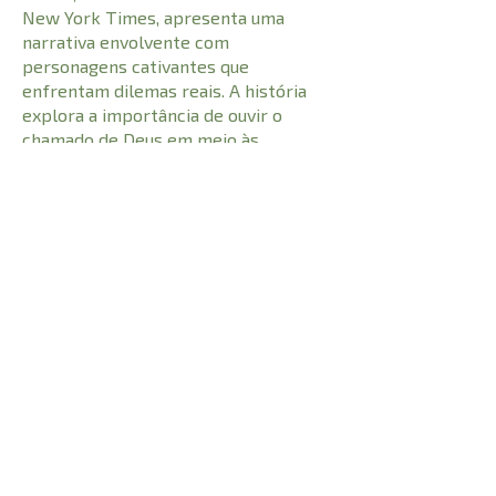
New York Times, apresenta uma
narrativa envolvente com
personagens cativantes que
enfrentam dilemas reais. A história
explora a importância de ouvir o
chamado de Deus em meio às
pressões do mundo moderno.
CARACTERÍSTICAS:
496 pgs
Número de
Páginas496
978655689960
I.S.B.N
2
23 cm
Comprimento