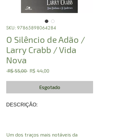
SKU: 97865898064284
O Silêncio de Adão /
Larry Crabb / Vida
Nova
Preço
Preço
 R$ 55,00 
R$ 44,00
normal
promocional
Esgotado
DESCRIÇÃO:
Um dos traços mais notáveis da