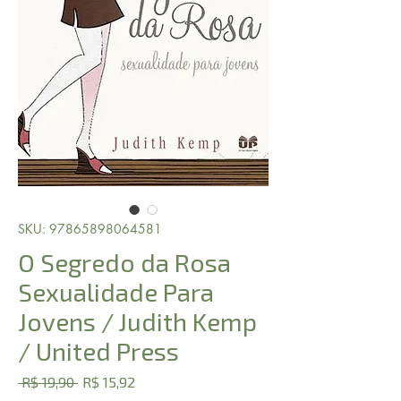
SKU: 97865898064581
O Segredo da Rosa
Sexualidade Para
Jovens / Judith Kemp
/ United Press
Preço
Preço
 R$ 19,90 
R$ 15,92
normal
promocional