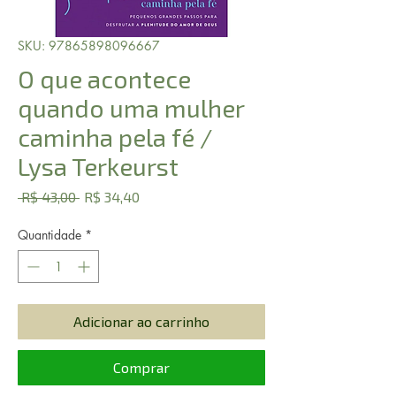
SKU: 97865898096667
O que acontece
quando uma mulher
caminha pela fé /
Lysa Terkeurst
Preço
Preço
 R$ 43,00 
R$ 34,40
normal
promocional
Quantidade
*
Adicionar ao carrinho
Comprar