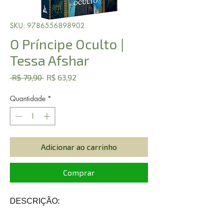
SKU: 9786556898902
O Príncipe Oculto |
Tessa Afshar
Preço
Preço
 R$ 79,90 
R$ 63,92
normal
promocional
Quantidade
*
Adicionar ao carrinho
Comprar
DESCRIÇÃO: