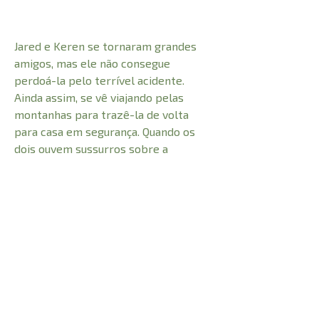
Jared e Keren se tornaram grandes
amigos, mas ele não consegue
perdoá-la pelo terrível acidente.
Ainda assim, se vê viajando pelas
montanhas para trazê-la de volta
para casa em segurança. Quando os
dois ouvem sussurros sobre a
verdadeira identidade do pupilo de
Karen, eles precisarão enfrentar o
amor e a amargura para tentar salvar
o menino que um dia poderá libertar
seu povo da escravidão na Babilônia
CARACTERÍSTICAS: