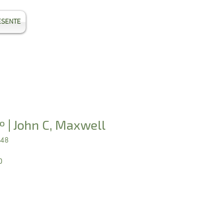
ESENTE
Entrar
º | John C, Maxwell
248
Preço
0
promocional