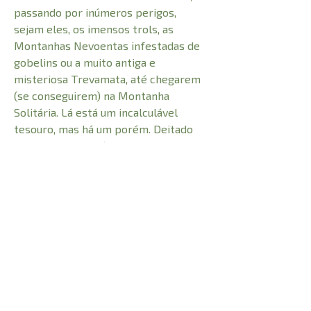
passando por inúmeros perigos,
sejam eles, os imensos trols, as
Montanhas Nevoentas infestadas de
gobelins ou a muito antiga e
misteriosa Trevamata, até chegarem
(se conseguirem) na Montanha
Solitária. Lá está um incalculável
tesouro, mas há um porém. Deitado
em cima dele está Smaug, o Dourado,
um dragão malicioso que... bem, você
terá que ler e descobrir. Lançado em
1937, O Hobbit é um divisor de águas
na literatura fantástica mundial.
CARACTERÍSTICAS: