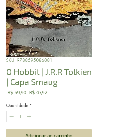
SKU: 9788595086081
O Hobbit | J.R.R Tolkien
| Capa Smaug
Preço
Preço
 R$ 59,90 
R$ 47,92
normal
promocional
Quantidade
*
Adicionar ao carrinho