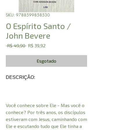
SKU: 9788599858530
O Espírito Santo /
John Bevere
Preço
Preço
 R$ 49,90 
R$ 39,92
normal
promocional
Esgotado
DESCRIÇÃO:
Você conhece sobre Ele - Mas você o
conhece? Por três anos, os discípulos
estiveram com Jesus, caminhando com
Ele e escutando tudo que Ele tinha a