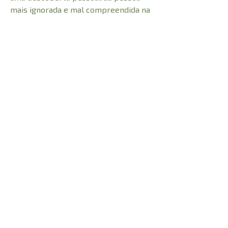
mais ignorada e mal compreendida na
igreja: o Espírito Santo. Não perca
essa incrível introdução.
CARACTERÍSTICAS:
248
Número de Páginas
1 cm
Profundidade
0,490 kg
Peso
23 cm
Altura
15 cm
Largura
© 2021 Todos os direitos reservados à
Adhonai Livraria Evangélica LTDA - CNPJ -