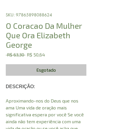
SKU: 97865898088624
O Coracao Da Mulher
Que Ora Elizabeth
George
Preço
Preço
 R$ 63,30 
R$ 50,64
normal
promocional
Esgotado
DESCRIÇÃO:
Aproximando-nos do Deus que nos
ama Uma vida de oração mais
significativa espera por você Se você
ainda não tem experiência com uma
vida de oração ou se você acha que