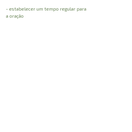
- estabelecer um tempo regular para
a oração
Junte-se a Elizabeth George neste
guia inspirador, motivador e diligente,
para experimentar finalmente a vida
de oração que você sempre desejou.
CARACTERÍSTICAS:
Número de Páginas
372
1cm
Profundidade