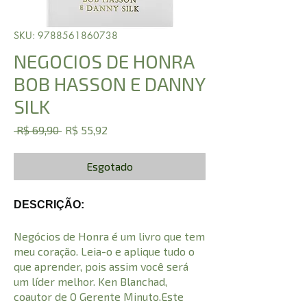
SKU: 9788561860738
NEGOCIOS DE HONRA
BOB HASSON E DANNY
SILK
Preço
Preço
 R$ 69,90 
R$ 55,92
normal
promocional
Esgotado
DESCRIÇÃO:
Negócios de Honra é um livro que tem
meu coração. Leia-o e aplique tudo o
que aprender, pois assim você será
um líder melhor. Ken Blanchad,
coautor de O Gerente Minuto.Este