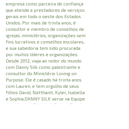
empresa como parceira de confiança
que atende a prestadores de serviços
gerais em todo o oeste dos Estados
Unidos. Por mais de trinta anos, é
consultor e membro de conselhos de
igrejas, ministérios, organizações sem
fins lucrativos e conselhos escolares,
e sua sabedoria tem sido procurada
por muitos líderes e organizações.
Desde 2012, viaja ao redor do mundo
com Danny Silk como palestrante e
consultor do Ministério Loving on
Purpose. Ele é casado há trinta anos
com Lauren, e tem orgulho de seus
filhos David, Natthanit, Kyler, Isabella
e Sophia.DANNY SILK serve na Equipe
de Liderança Sênior da Bethel Church,
em Redding, Califórnia, e da Jesus
Culture, em Sacramento, Califórnia. É
presidente e cofundador do Loving on