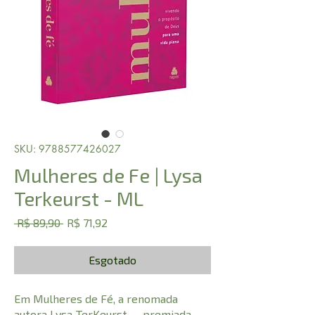
SKU: 9788577426027
Mulheres de Fe | Lysa
Terkeurst - ML
Preço
Preço
 R$ 89,90 
R$ 71,92
normal
promocional
Esgotado
Em Mulheres de Fé, a renomada
autora Lysa TerKeurst — premiada