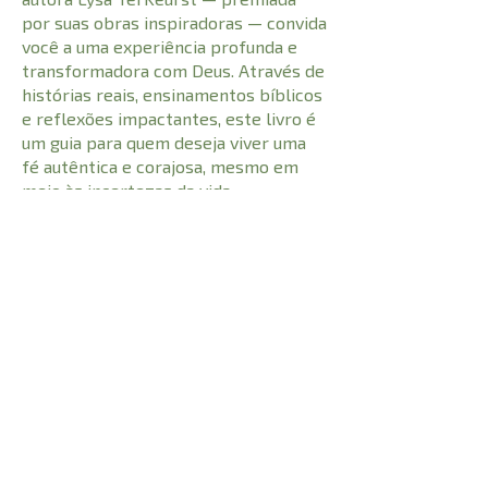
por suas obras inspiradoras — convida
você a uma experiência profunda e
transformadora com Deus. Através de
histórias reais, ensinamentos bíblicos
e reflexões impactantes, este livro é
um guia para quem deseja viver uma
fé autêntica e corajosa, mesmo em
meio às incertezas da vida.
CARACTERÍSTICAS:
367 pgs
Número de Páginas
9788577426027
I.S.B.N
23 cm
Comprimento
0,431 kg
Peso
15,3 cm
Largura
© 2021 Todos os direitos reservados à
Adhonai Livraria Evangélica LTDA - CNPJ -