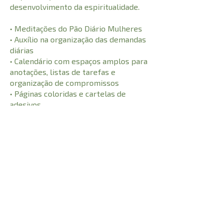
desenvolvimento da espiritualidade.
• Meditações do Pão Diário Mulheres
• Auxílio na organização das demandas
diárias
• Calendário com espaços amplos para
anotações, listas de tarefas e
organização de compromissos
• Páginas coloridas e cartelas de
adesivos
• Bolso plástico
• Divisórias em todos os meses
CARACTERÍSTICAS:
448
Número de Páginas
21 cm
Comprimento
0,890 kg
Peso
3 cm
Altura
15 cm
Largura