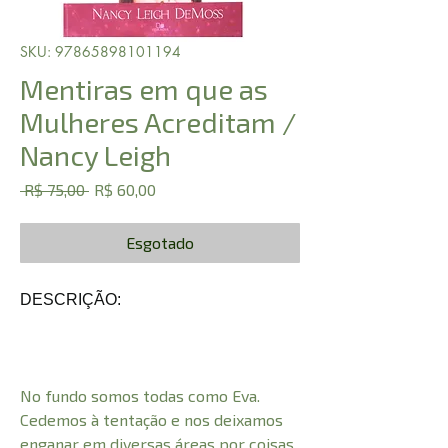
SKU: 97865898101194
Mentiras em que as
Mulheres Acreditam /
Nancy Leigh
Preço
Preço
 R$ 75,00 
R$ 60,00
normal
promocional
Esgotado
DESCRIÇÃO:
No fundo somos todas como Eva.
Cedemos à tentação e nos deixamos
enganar em diversas áreas por coisas