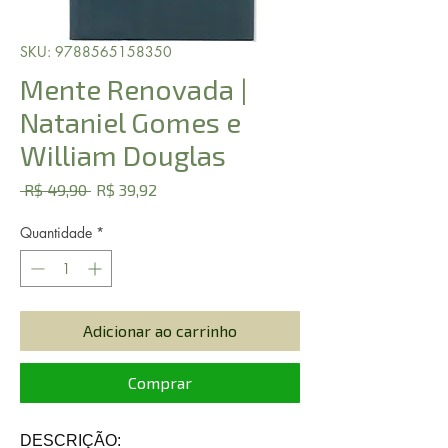
SKU: 9788565158350
Mente Renovada |
Nataniel Gomes e
William Douglas
Preço
Preço
 R$ 49,90 
R$ 39,92
normal
promocional
Quantidade
*
Adicionar ao carrinho
Comprar
DESCRIÇÃO: