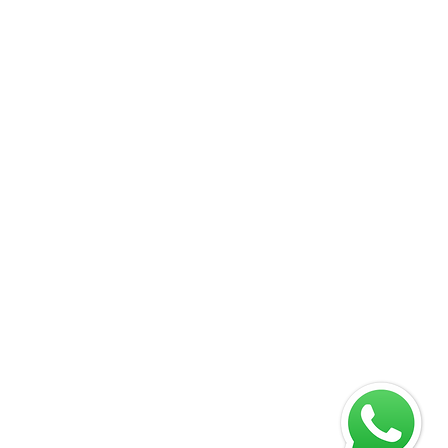
09
 88701-140