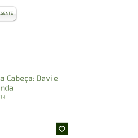
ESENTE
Entrar
a Cabeça: Davi e
anda
914
Preço
promocional