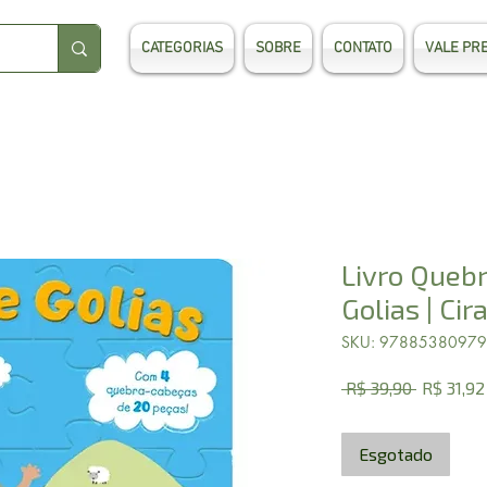
CATEGORIAS
SOBRE
CONTATO
VALE PR
Livro Quebr
Golias | Cir
SKU: 9788538097
Preço
 R$ 39,90 
R$ 31,92
normal
Esgotado