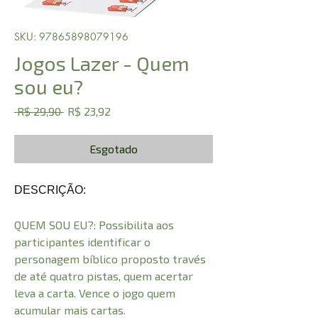
SKU: 97865898079196
Jogos Lazer - Quem
sou eu?
Preço
Preço
 R$ 29,90 
R$ 23,92
normal
promocional
Esgotado
DESCRIÇÃO:
QUEM SOU EU?: Possibilita aos
participantes identificar o
personagem bíblico proposto través
de até quatro pistas, quem acertar
leva a carta. Vence o jogo quem
acumular mais cartas.