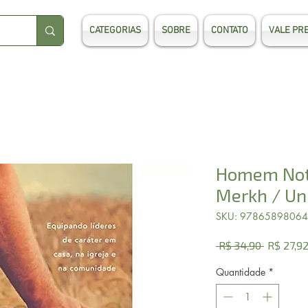
CATEGORIAS
SOBRE
CONTATO
VALE PR
Homem Nota
Merkh / Un
SKU: 9786589806
Preço
 R$ 34,90 
R$ 27,9
normal
Quantidade
*