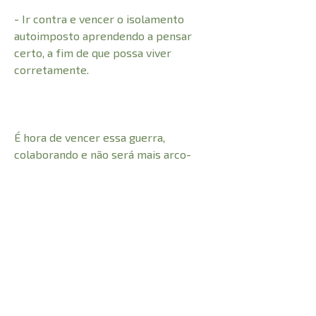
- Ir contra e vencer o isolamento
autoimposto aprendendo a pensar
certo, a fim de que possa viver
corretamente.
É hora de vencer essa guerra,
colaborando e não será mais arco-
inimigo de você mesmo. Declare
Guerra e renasça sendo a pessoa, o
cônjuge, o pai, a mãe e o líder que
Deus te criou para ser. Sobre o autor:
Levi Lusko é pastor, líder da Fresh
Life Church em Montana, Wyoming,
Orégon e Utah. Ele e sua esposa,
Jennie, têm um filho Lennox, e quatro
filhas: Alivia, Daisy, Clover, e Lenya que