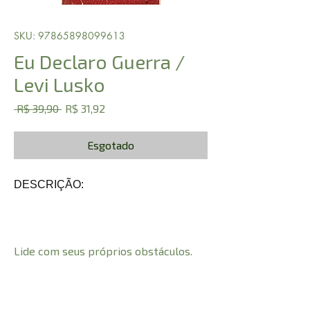
SKU: 97865898099613
Eu Declaro Guerra /
Levi Lusko
Preço
Preço
 R$ 39,90 
R$ 31,92
normal
promocional
Esgotado
DESCRIÇÃO:
Lide com seus próprios obstáculos.