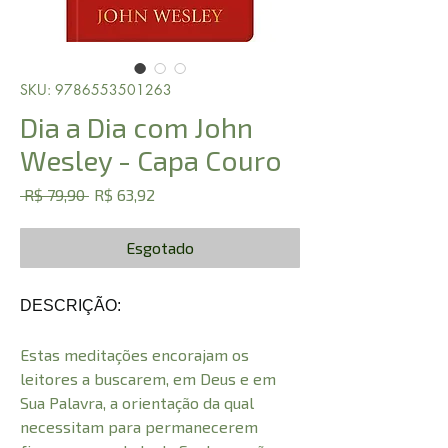
SKU: 9786553501263
Dia a Dia com John
Wesley - Capa Couro
Preço
Preço
 R$ 79,90 
R$ 63,92
normal
promocional
Esgotado
DESCRIÇÃO:
Estas meditações encorajam os
leitores a buscarem, em Deus e em
Sua Palavra, a orientação da qual
necessitam para permanecerem