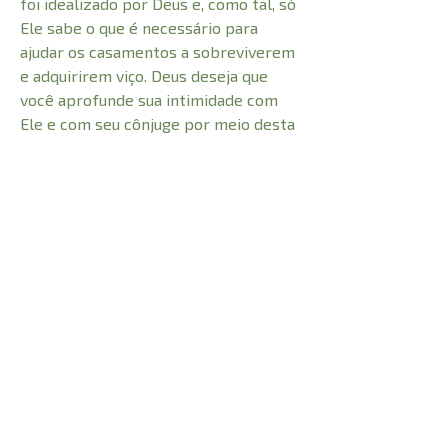
foi idealizado por Deus e, como tal, só
Ele sabe o que é necessário para
ajudar os casamentos a sobreviverem
e adquirirem viço. Deus deseja que
você aprofunde sua intimidade com
Ele e com seu cônjuge por meio desta
união. Preste atenção ao que Ele diz e
permita-lhe fazer o que for
necessário a fim de que haja uma
intimidade cada vez maior entre
vocês. Ao terminar o ano, você
constatará que passou um tempo
concentrado em aprender como
melhorar o relacionamento com seu
cônjuge.