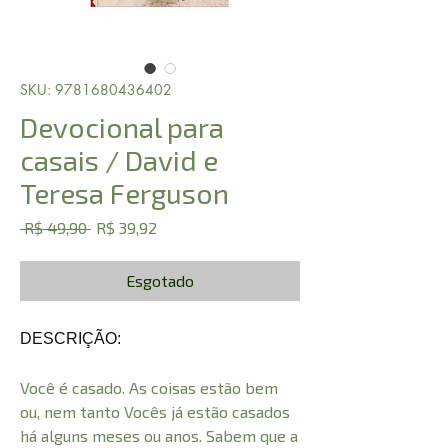
SKU: 9781680436402
Devocional para
casais / David e
Teresa Ferguson
Preço
Preço
 R$ 49,90 
R$ 39,92
normal
promocional
Esgotado
DESCRIÇÃO:
Você é casado. As coisas estão bem
ou, nem tanto Vocês já estão casados
há alguns meses ou anos. Sabem que a