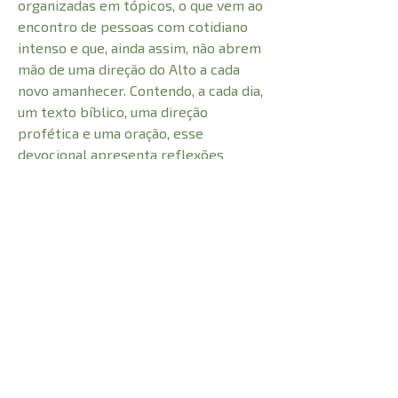
organizadas em tópicos, o que vem ao
encontro de pessoas com cotidiano
intenso e que, ainda assim, não abrem
mão de uma direção do Alto a cada
novo amanhecer. Contendo, a cada dia,
um texto bíblico, uma direção
profética e uma oração, esse
devocional apresenta reflexões
curtas, mas profundas e cirúrgicas.
Seus dias nunca mais serão os
mesmos se você tomar sempre o seu
Café com Jesus.
CARACTERÍSTICAS: