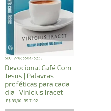
SKU: 9786550475253
Devocional Café Com
Jesus | Palavras
proféticas para cada
dia | Vinicius Iracet
Preço
Preço
 R$ 89,90 
R$ 71,92
normal
promocional