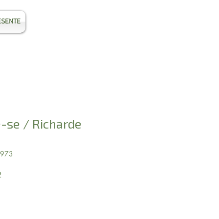
ESENTE
Entrar
-se / Richarde
3973
Preço
2
promocional