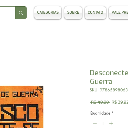
CATEGORIAS
SOBRE
CONTATO
VALE PR
Desconecte
Guerra
SKU: 9786589806
Preço
 R$ 49,90 
R$ 39,9
normal
Quantidade
*