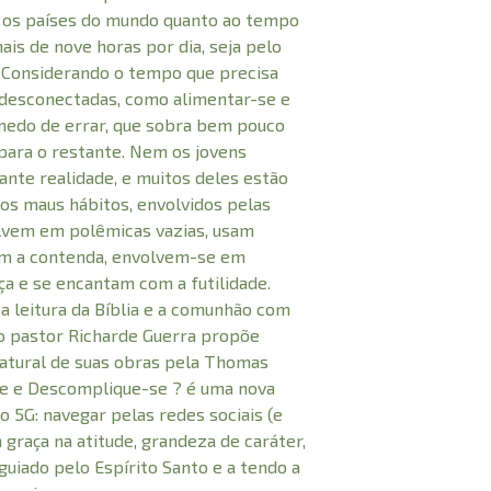
s os países do mundo quanto ao tempo
is de nove horas por dia, seja pelo
. Considerando o tempo que precisa
, desconectadas, como alimentar-se e
 medo de errar, que sobra bem pouco
para o restante. Nem os jovens
nte realidade, e muitos deles estão
os maus hábitos, envolvidos pelas
vem em polêmicas vazias, usam
lam a contenda, envolvem-se em
ça e se encantam com a futilidade.
a leitura da Bíblia e a comunhão com
 o pastor Richarde Guerra propõe
natural de suas obras pela Thomas
e e Descomplique-se ? é uma nova
o 5G: navegar pelas redes sociais (e
graça na atitude, grandeza de caráter,
uiado pelo Espírito Santo e a tendo a