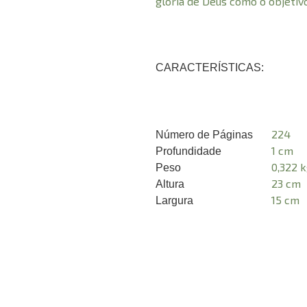
glória de Deus como o objetiv
CARACTERÍSTICAS:
224
Número de Páginas
1 cm
Profundidade
0,322 
Peso
23 cm
Altura
15 cm
Largura
A
Endereço