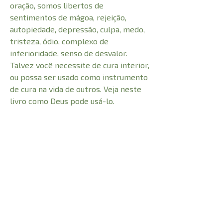
oração, somos libertos de
sentimentos de mágoa, rejeição,
autopiedade, depressão, culpa, medo,
tristeza, ódio, complexo de
inferioridade, senso de desvalor.
Talvez você necessite de cura interior,
ou possa ser usado como instrumento
de cura na vida de outros. Veja neste
livro como Deus pode usá-lo.
CARACTERÍSTICAS:
Número de Páginas
176
1cm
Profundidade
Peso
0,106kg