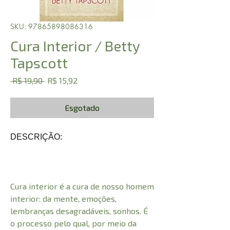
SKU: 97865898086316
Cura Interior / Betty
Tapscott
Preço
Preço
 R$ 19,90 
R$ 15,92
normal
promocional
Esgotado
DESCRIÇÃO:
Cura interior é a cura de nosso homem
interior: da mente, emoções,
lembranças desagradáveis, sonhos. É
o processo pelo qual, por meio da