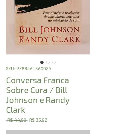
SKU: 9788561860035
Conversa Franca
Sobre Cura / Bill
Johnson e Randy
Clark
Preço
Preço
 R$ 44,90 
R$ 35,92
normal
promocional