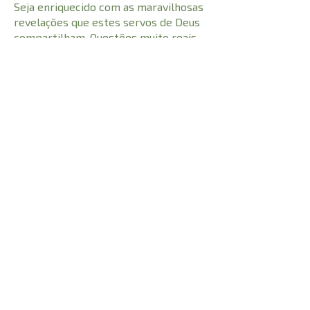
Seja enriquecido com as maravilhosas
revelações que estes servos de Deus
compartilham. Questões muito reais
com base no que efetivamente
vivenciaram, narradas de modo
honesto e criativo, respondendo a
perguntas sobre a melhor forma de
orar pela cura.
CARACTERÍSTICAS:
Número de Páginas
206
9788561860035
I.S.B.N
Comprimento
23 cm
Peso
0,265 kg
Altura
Largura
15 cm
© 2021 Todos os direitos reservados à