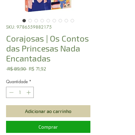
SKU: 9786559882175
Corajosas | Os Contos
das Princesas Nada
Encantadas
Preço
Preço
 R$ 89,90 
R$ 71,92
normal
promocional
Quantidade
*
Adicionar ao carrinho
Comprar