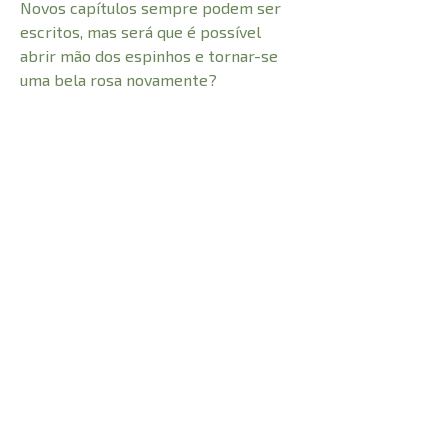
Novos capítulos sempre podem ser
escritos, mas será que é possível
abrir mão dos espinhos e tornar-se
uma bela rosa novamente?
"Prepare-se para encontrar princesas
do mundo real e mensagens de
esperança."
Pat Müller, autora de Memórias em
papel timbrado
Edição totalmente colorida, impressa