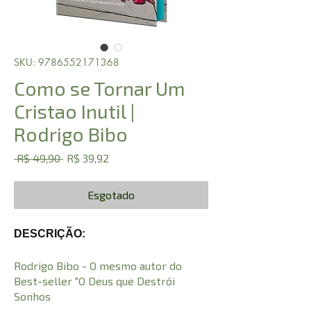
SKU: 9786552171368
Como se Tornar Um
Cristao Inutil |
Rodrigo Bibo
Preço
Preço
 R$ 49,90 
R$ 39,92
normal
promocional
Esgotado
DESCRIÇÃO:
Rodrigo Bibo - O mesmo autor do
Best-seller "O Deus que Destrói
Sonhos