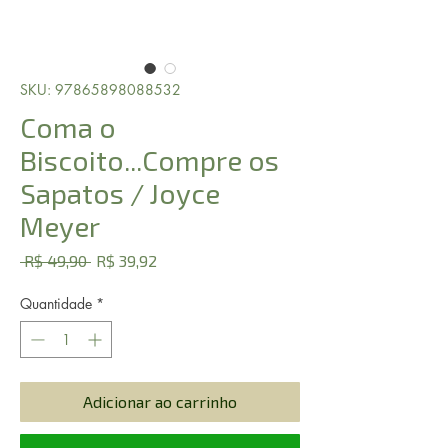
SKU: 97865898088532
Coma o
Biscoito...Compre os
Sapatos / Joyce
Meyer
Preço
Preço
 R$ 49,90 
R$ 39,92
normal
promocional
Quantidade
*
Adicionar ao carrinho