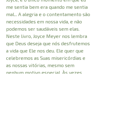
me sentia bem era quando me sentia
mal... A alegria e o contentamento são
necessidades em nossa vida, e não
podemos ser saudáveis sem elas.
Neste livro, Joyce Meyer nos lembra
que Deus deseja que nós desfrutemos
a vida que Ele nos deu. Ele quer que
celebremos as Suas misericórdias e
as nossas vitórias, mesmo sem
nenhum motivo especial. Às vezes
perdemos a alegria e o prazer que são
presentes dados por Deus, e não
podemos fazer isso! Este livro o
ajudará a recuperar essa alegria. Coma
o biscoito; compre os sapatos!