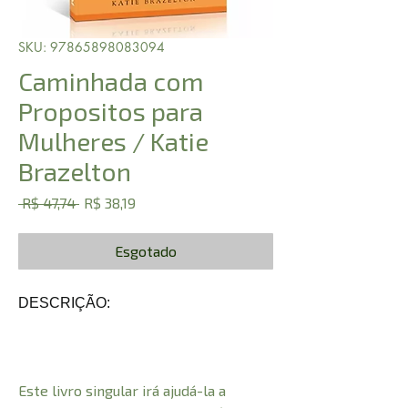
SKU: 97865898083094
Caminhada com
Propositos para
Mulheres / Katie
Brazelton
Preço
Preço
 R$ 47,74 
R$ 38,19
normal
promocional
Esgotado
DESCRIÇÃO:
Este livro singular irá ajudá-la a