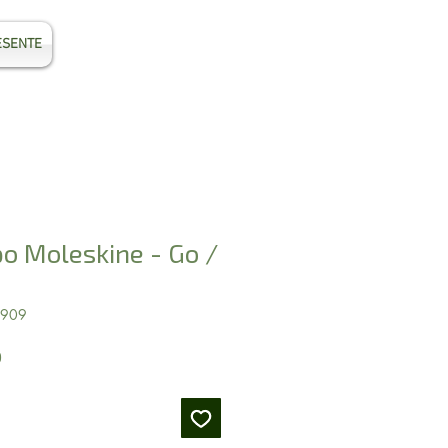
ESENTE
Entrar
o Moleskine - Go /
1909
Preço
0
promocional