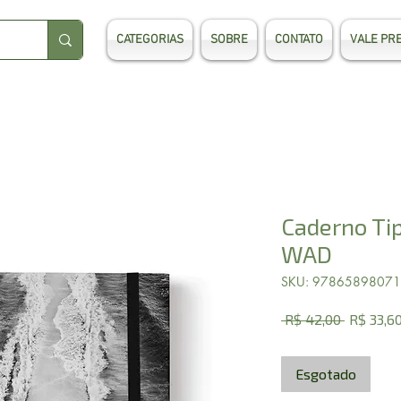
CATEGORIAS
SOBRE
CONTATO
VALE PR
Caderno Tip
WAD
SKU: 9786589807
Preço
 R$ 42,00 
R$ 33,6
normal
Esgotado