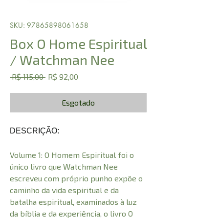
SKU: 97865898061658
Box O Home Espiritual
/ Watchman Nee
Preço
Preço
 R$ 115,00 
R$ 92,00
normal
promocional
Esgotado
DESCRIÇÃO:
Volume 1: O Homem Espiritual foi o
único livro que Watchman Nee
escreveu com próprio punho expõe o
caminho da vida espiritual e da
batalha espiritual, examinados à luz
da bíblia e da experiência, o livro O