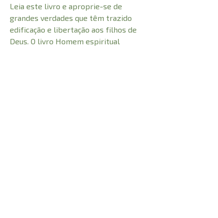
Leia este livro e aproprie-se de
grandes verdades que têm trazido
edificação e libertação aos filhos de
Deus. O livro Homem espiritual
merece ser lido por todos aqueles
que deseja ter uma vida cheia do
espírito de Cristo.
Volume 03: O homem espiritual trata
de questões como a renovação da
mente por Deus, experimentar a
vontade de Deus, vida que glorifique a
Deus e o exercício da fé na cura de
enfermidades, livro que nos desafia a
sermos uma pessoa espiritual.
Quantidade de cada livro: Vol. 1 - 255
páginas Vol. 2 - 320 páginas Vol. 3 -
272 páginas