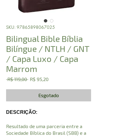
SKU: 97865898067025
Bilingual Bible Bíblia
Bilíngue / NTLH / GNT
/ Capa Luxo / Capa
Marrom
Preço
Preço
 R$ 119,00 
R$ 95,20
normal
promocional
Esgotado
DESCRIÇÃO:
Resultado de uma parceria entre a
Sociedade Bíblica do Brasil (SBB) e a