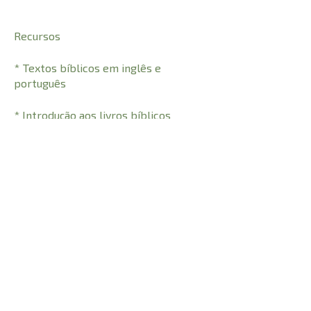
Recursos
* Textos bíblicos em inglês e
português
* Introdução aos livros bíblicos
* What’s in the Bible? / Conteúdo da
Bíblia
* Word list / Vocabulário
CARACTERÍSTICAS:
1824
Número de Páginas
22 cm
Comprimento