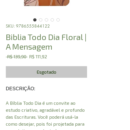
SKU: 9786555844122
Biblia Todo Dia Floral |
A Mensagem
Preço
Preço
 R$ 139,90 
R$ 111,92
normal
promocional
Esgotado
DESCRIÇÃO:
A Bíblia Todo Dia é um convite ao
estudo criativo, agradável e profundo
das Escrituras. Você poderá usá-la
como desejar, pois foi projetada para