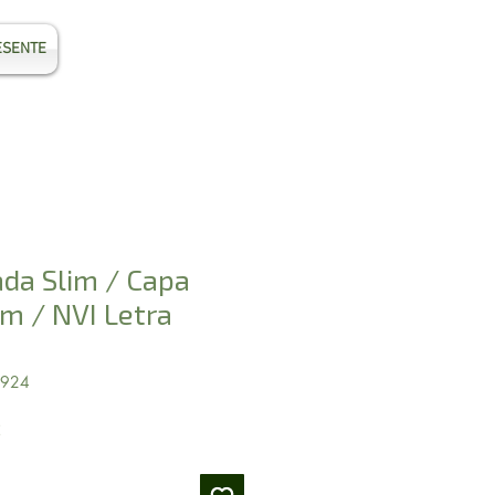
ESENTE
Entrar
ada Slim / Capa
m / NVI Letra
0924
Preço
2
promocional