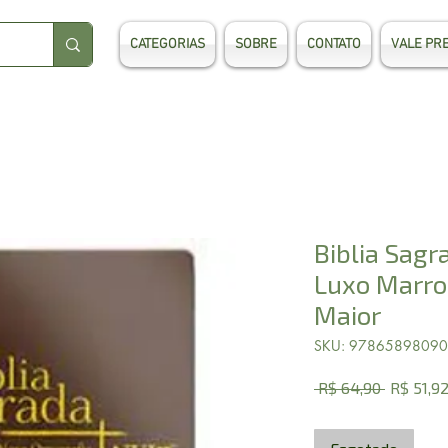
CATEGORIAS
SOBRE
CONTATO
VALE PR
Biblia Sagr
Luxo Marro
Maior
SKU: 9786589809
Preço
 R$ 64,90 
R$ 51,9
normal