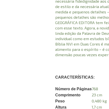
necessária fidedignidade aos 
de estilo e da necessária atua
medida e pequenos detalhes – 
pequenos detalhes são melhor
GEOGRÁFICA EDITORA tem feit
com esse texto. Agora, a novi
linda edição da Palavra de Deu
individual como em estudos bíb
Bíblia NVI em Duas Cores é ma
alimento para o espírito – é
dimensão poucas vezes exper
CARACTERÍSTICAS:
768
Número de Páginas
23 cm
Comprimento
0,480 kg
Peso
1,7 cm
Altura