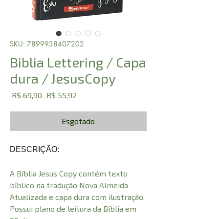
SKU: 7899938407202
Biblia Lettering / Capa
dura / JesusCopy
Preço
Preço
 R$ 69,90 
R$ 55,92
normal
promocional
Esgotado
DESCRIÇÃO:
A Bíblia Jesus Copy contém texto
bíblico na tradução Nova Almeida
Atualizada e capa dura com ilustração.
Possui plano de leitura da Bíblia em