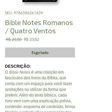
SKU: 9786586261639
Bible Notes Romanos
/ Quatro Ventos
Preço
Preço
 R$ 29,90 
R$ 23,92
normal
promocional
Esgotado
DESCRIÇÃO:
Bible Notes
O
é uma coleção em
fascículos dos livros da Bíblia, que
conta com um espaço para você fazer
anotações ou utilizar da forma que
preferir. Além do texto bíblico, cada
livro vem com uma explicação prévia,
contendo: esquema de conteúdo, forma