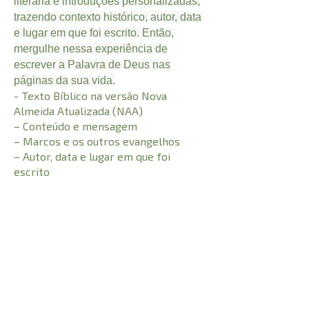
literária e introduções personalizadas,
trazendo contexto histórico, autor, data
e lugar em que foi escrito. Então,
mergulhe nessa experiência de
escrever a Palavra de Deus nas
páginas da sua vida.
- Texto Bíblico na versão Nova
Almeida Atualizada (NAA)
– Conteúdo e mensagem
– Marcos e os outros evangelhos
– Autor, data e lugar em que foi
escrito
– Esquema do conteúdo
– Espaço para anotação
CARACTERÍSTICAS:
64
Número de Páginas
I.S.B.N
21 cm
Comprimento
0,097 kg
Peso
Altura