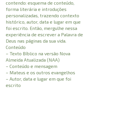
contendo: esquema de conteúdo,
forma literária e introduções
personalizadas, trazendo contexto
histórico, autor, data e lugar em que
foi escrito. Então, mergulhe nessa
experiência de escrever a Palavra de
Deus nas páginas da sua vida.
Conteúdo
– Texto Bíblico na versão Nova
Almeida Atualizada (NAA)
– Conteúdo e mensagem
– Mateus e os outros evangelhos
– Autor, data e lugar em que foi
escrito
– Esquema do conteúdo
– Espaço para anotação
CARACTERÍSTICAS:
136
Número de Páginas
I.S.B.N