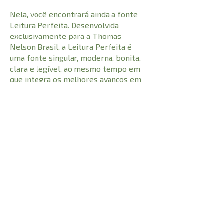
Nela, você encontrará ainda a fonte
Leitura Perfeita. Desenvolvida
exclusivamente para a Thomas
Nelson Brasil, a Leitura Perfeita é
uma fonte singular, moderna, bonita,
clara e legível, ao mesmo tempo em
que integra os melhores avanços em
tipografia de bíblias modernas. O
resultado é uma tipologia que traz
total conforto na leitura em qualquer
tamanho.
CARACTERÍSTICAS:
1182
Número de Páginas
22 cm
Comprimento
0,740 kg
Peso