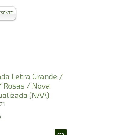
ESENTE
Entrar
ada Letra Grande /
/ Rosas / Nova
ualizada (NAA)
771
Preço
0
promocional