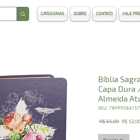
CATEGORIAS
SOBRE
CONTATO
VALE PR
Bíblia Sagr
Capa Dura 
Almeida At
SKU: 7899938415
Preço
 R$ 65,00 
R$ 52,0
normal