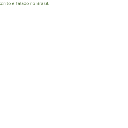
rito e falado no Brasil.
© 2021 Todos os direitos reservados à
dhonai Livraria Evangélica LTDA - CNPJ - 31.719.855/0001-
:
Rua Padre Bernardo Freuser, 75 - Centro, Tubarão - SC,
Email:
adhonailivraria.contato@gmail.com
Telefone:
(48) 99620-2224