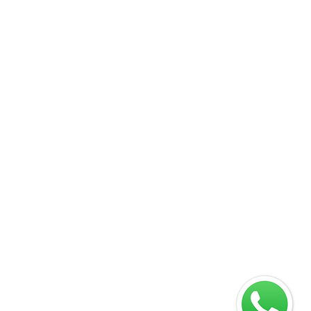
09
 88701-140