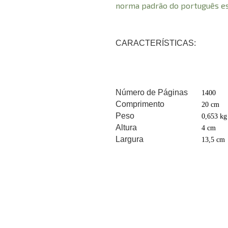
norma padrão do português esc
CARACTERÍSTICAS:
Número de Páginas
1400
Comprimento
20 cm
Peso
0,653 kg
Altura
4 cm
Largura
13,5 cm
A
Endereço